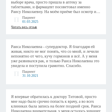
достаточно.
выборе врача, просто пришла в аптеку за
таблетками, и фармацевт посоветовал именно
Раису Николаевну. На моём приёме был осмотр и
УЗИ​, потом я ездила на повторное исследование.
П
Пациент
Во время УЗИ я не видела экран, но доктор давала
01.03.2025
свои комментарии, всё было доступно и понятно.
Читать весь отзыв
Потом она выдала заключение, снимки, справку​
или заключение с диагнозом и расписанным от
руки лечением. При этом сначала Титова Р.Н. всё
проговорила, сидела и думала насчёт этих таблеток.
Раиса Николаевна - супердоктор. Я благодаря ей
У меня имеется некоторое заболевание, я уже
живая, никто не мог понять, что со мной, и лечили
столько врачей посетила во Владимире. Раиса
непонятно от чего, кучу гормонов и всё. А у меня
Николаевна выписала мне другие препараты, и я
уже развивался рак, и только Раиса Николаевна это
считаю, правильно дала свои назначения, без каких-
увидела и поступила грамотно. Спасибо.
то лишних дополнительных анализов​ и таблеток.
П
Пациент
Она всё доступно объяснила о том, как их
31.10.2021
принимать, во сколько и через сколько времени. Я
недавно посещала врача и лечусь в течение недели,
пока не могу говорить о результатах. Доктор
сказала прийти на консультацию и осмотр не
Я впервые обратилась к доктору Титовой, просто
раньше чем через 3 месяца, поэтому я думаю, что за
мне надо было срочно попасть к врачу, а во всех
неделю вряд ли что-то изменится. Хочу сказать, что
клиниках была запись на более поздний срок. Раиса
мои приёмы длились не 5 минут, не так быстро.
Николаевна внимательная, у меня осталось хорошее
Первый визит вместе с УЗИ занял точно 40 минут, а