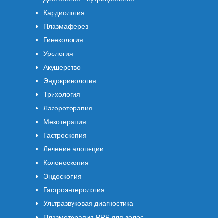
Кардиология
Плазмаферез
Гинекология
Урология
Акушерство
Эндокринология
Трихология
Лазеротерапия
Мезотерапия
Гастроскопия
Лечение алопеции
Колоноскопия
Эндоскопия
Гастроэнтерология
Ультразвуковая диагностика
Плазмотерапия PRP для волос