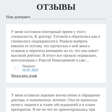
ОТЗЫВЫ
Нам доверяют
У меня состоялся повторный прием у этого
специалиста. К доктору Титовой я обратилась как к
гинекологу-эндокринологу. Решила выбрать
именно ее потому, что прочитала о ней много
отзывов и обратила внимание на то, что она имеет
высокий рейтинг. В итоге все прошло нормально,
консультацию с Раисой Николаевной я уже
закончила. Врачом были выписаны препараты, а
П
Пациент
также она назначила сдачу анализов​. По этому
10.05.2025
вопросу можно обратиться в любую клинику, после
Читать весь отзыв
чего прийти повторно. В целом, информацию
доктор доносит доступно, производит впечатление
достаточно приятной женщины и аккуратно
проводит осмотр. Принимает она немного позже
У меня оставило хорошее впечатление и обращение
назначенной записи, но на мое посещение это
доктора, и назначенное лечение. Она не выписала
потом никак не влияло. Думаю, что врач на визит
ничего лишнего в плане обследований и в плане
уделяет минут 15-20 и мне этого времени было
препаратов. Я ни на что не ориентировалась при