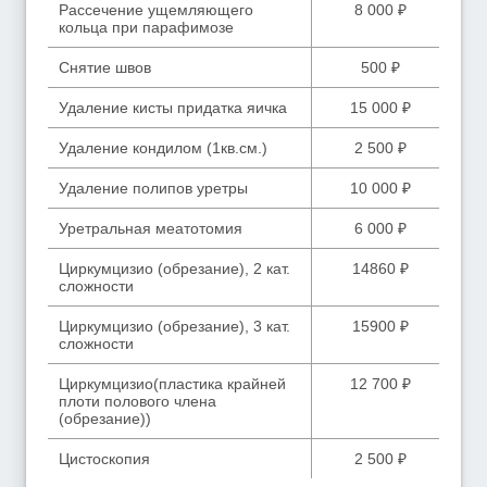
Рассечение ущемляющего
8 000 ₽
кольца при парафимозе
Снятие швов
500 ₽
Удаление кисты придатка яичка
15 000 ₽
Удаление кондилом (1кв.см.)
2 500 ₽
Удаление полипов уретры
10 000 ₽
Уретральная меатотомия
6 000 ₽
Циркумцизио (обрезание), 2 кат.
14860 ₽
сложности
Циркумцизио (обрезание), 3 кат.
15900 ₽
сложности
Циркумцизио(пластика крайней
12 700 ₽
плоти полового члена
(обрезание))
Цистоскопия
2 500 ₽