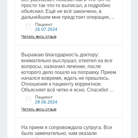
просто так что-то выписал, а подробно
объяснил. Ещё не всё закончено, в
дальнейшем мне предстоит операция,
которую, скорее всего, он и будет
П
Пациент
проводить. Также, Саид Баситович
25.07.2024
направил меня сдать кровь. Я общался с
Читать весь отзыв
ним недолго, но могу отметить, что
доктор любезный и располагающий к
себе. Он прямо хотел помочь, как мне
Выражаю благодарность доктору:
показалось.
внимательно выслушал, ответил на все
вопросы, назначил лечение, после
которого дело пошло на поправку. Прием
начался вовремя, ждать не пришлось.
Отношение к пациенту корректное.
Объясняет всё четко и ясно. Спасибо! На
повторный прием пойду опять к нему.
П
Пациент
Рекомендую, врач от Бога.
28.06.2024
Читать весь отзыв
На прием я сопровождала супруга. Все
было замечательно, нам оказали