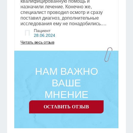
квалифицированную помощь и
назначили лечение. Конечно же,
специалист проводил осмотр и сразу
поставил диагноз, дополнительные
исследования ему не понадобились.
Супруг приступил к лечению, но прошел
П
Пациент
только 1-й день. Информацию доктор
28.06.2024
прекрасно объясняет, все доступно и
Читать весь отзыв
понятно было, также Саид Баситович
дал рекомендации нам. Этого врача я
посоветую другим. Могу отметить
профессионализм специалиста. По ходу
НАМ ВАЖНО
лечения мы посмотрим, и если нам
понадобится, то мы обратимся еще раз.
ВАШЕ
МНЕНИЕ
ОСТАВИТЬ ОТЗЫВ