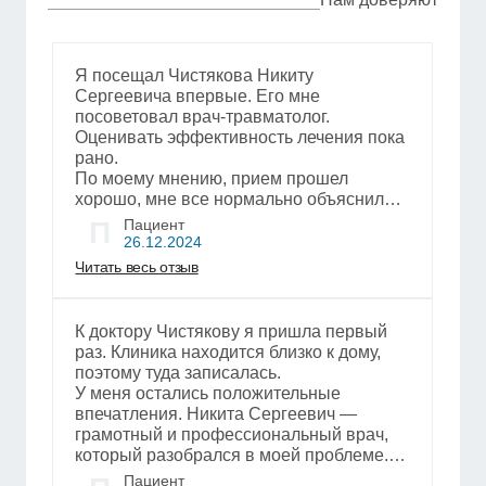
Я посещал Чистякова Никиту
Сергеевича впервые. Его мне
посоветовал врач-травматолог.
Оценивать эффективность лечения пока
рано.
По моему мнению, прием прошел
хорошо, мне все нормально объяснили.
Специалист пригласил вовремя, мы
П
Пациент
разговаривали примерно полчаса. Этого
26.12.2024
хватило, мы все успели. В процессе
Читать весь отзыв
доктор никуда не отходил и ни на что не
отвлекался. Отношение было на
профессиональном уровне, как мне
К доктору Чистякову я пришла первый
показалось. Никита Сергеевич смог
раз. Клиника находится близко к дому,
расположить к себе и вызвать доверие.
поэтому туда записалась.
Я обратился к нему в связи с тем, что
У меня остались положительные
болит колено. В течение визита врач
впечатления. Никита Сергеевич —
сначала осмотрел меня, потом проверил
грамотный и профессиональный врач,
МРТ​, которое я брал с собой, затем дал
который разобрался в моей проблеме.
рекомендации. Я считаю, специалист
Приём прошёл хорошо. Я пришла уже с
Пациент