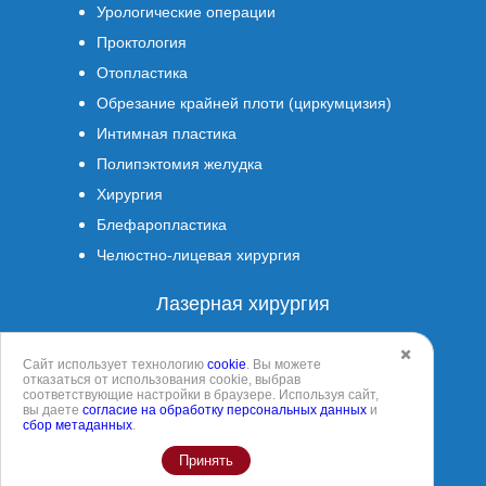
Урологические операции
Проктология
Отопластика
Обрезание крайней плоти (циркумцизия)
Интимная пластика
Полипэктомия желудка
Хирургия
Блефаропластика
Челюстно-лицевая хирургия
Лазерная хирургия
Геморроидэктомия
✖️
Сайт использует технологию
cookie
. Вы можете
Гинекологические операции
отказаться от использования cookie, выбрав
соответствующие настройки в браузере. Используя сайт,
Лазерное удаление папиллом
вы даете
согласие на обработку персональных данных
и
сбор метаданных
.
Лазерное интимное омоложение
Принять
Удаление новообразований