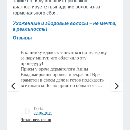
Также по ряду внешних признаков
диагностируется выпадение волос из-за
гормонального сбоя.
Ухоженные и здоровые волосы – не мечта,
а реальность!
Отзывы
В клинику кдалось записаться по телефону
Я об
за пару минут, что облегчило эту
Серг
процедуру!
давн
Прием у врача дерматолога Анны
выпу
Владимировны прошел прекрасно! Врач
вызы
грамотен в своем деле и готов подсказать
совс
все нюансы! Было приятно общаться с
напу
профессионалом своего дела!
вни
Процедура удаления папилломы прошла
приб
безболезненно, Анна Владимировна
помн
объясняла каждый шаг, что позволило
роди
D
Daria
чувствовать комфорт на протяжении всей
понр
22.06.2025
процедуры!
кажд
Читать весь отзыв
Читат
Стоит отметить и персонал самой клиники.
ее н
Меня встретили вежливые
согл