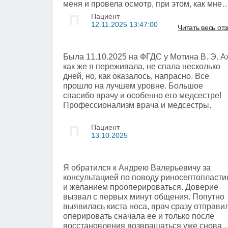
меня и провела осмотр, при этом, как мне
показалось, действовала аккуратно. В
П
Пациент
общении Элла Глебовна проявила себя ка
12.11.2025 13:47:00
Читать весь от
вежливый и добрый специалист, к тому же
она говорила все по делу и по факту. Могу
сказать, что во время приема я не ощущал
Была 11.10.2025 на ФГДС​ у Мотина В. Э. Ах
никакого дискомфорта. В итоге доктор дал
как же я переживала, не спала несколько
мне рекомендации и выписала назначения
дней, но, как оказалось, напрасно. Все
а также мы запланировали следующий виз
прошло на лучшем уровне. Большое
примерно через месяц. Отмечу, что лечени
спасибо врачу и особенно его медсестре!
еще не началось, поэтому об эффективнос
Профессионализм врача и медсестры.
говорить пока рано. Тем не менее врач
ответила на все мои вопросы, а
П
Пациент
информацию она доносила доступным
13.10.2025
языком, все понятно объяснила и
рассказала. Думаю, что уже на данном эта
я могла бы порекомендовать ее знакомым.
Я обратился к Андрею Валерьевичу за
Сам прием у нас начался согласно графику
консультацией по поводу риносептопластик
без задержки, и по длительности занял,
и желанием прооперироваться. Доверие
наверное, 35 минут. В целом, этого времен
вызвал с первых минут общения. Попутно
оказалось достаточно, чтобы все обсудить.
выявилась киста носа, врач сразу отправи
конце я получила на руки заключение врач
оперировать сначала ее и только после
восстановления возвращаться уже снова 