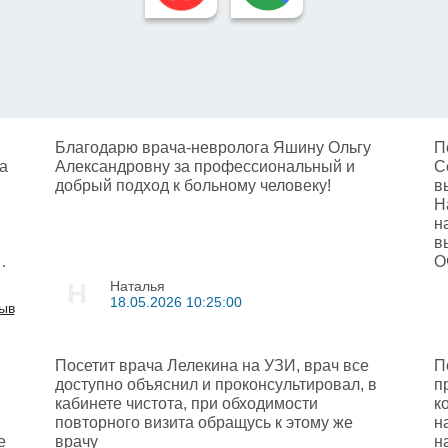
Благодарю врача-невролога Яшину Ольгу
П
а
Александровну за профессиональный и
С
добрый подход к больному человеку!
в
Н
н
в
не
О
ал
д
Н
Наталья
18.05.2026 10:25:00
зыв
ас
Посетит врача Лелекина на УЗИ, врач все
П
и
доступно объяснил и проконсультировал, в
п
а
кабинете чистота, при обходимости
к
повторного визита обращусь к этому же
н
е
врачу
н