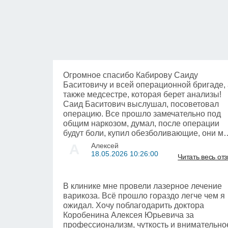
Огромное спасибо Кабирову Саиду
Баситовичу и всей операционной бригаде, 
также медсестре, которая берет анализы​!
Саид Баситович выслушал, посоветовал
операцию. Все прошло замечательно под
общим наркозом, думал, после операции
будут боли, купил обезболивающие, они м
так и не понадобились! Врач - профессион
А
Алексей
в своем деле! Мужчины, кто собирается
18.05.2026 10:26:00
Читать весь от
делать и столкнулся с проблемой фимоза​
или по другим причинам, не откладывайте,
обращайтесь к Саиду Баситовичу, и все у в
В клинике мне провели лазерное лечение
будет замечательно! Решите проблему раз 
варикоза. Всё прошло гораздо легче чем я
навсегда! Обрезание - это не страшно, когд
ожидал. Хочу поблагодарить доктора
делает профессионал своего дела! Тем
Коробенина Алексея Юрьевича за
более в наше время во сне!
профессионализм, чуткость и внимательно