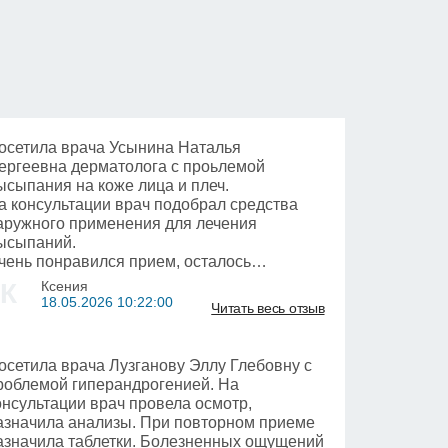
осетила врача Усынина Наталья
ергеевна дерматолога с проьлемой
ысыпания на коже лица и плеч.
а консультации врач подобрал средства
аружного применения для лечения
ысыпаний.
чень понравился прием, осталось
овольна!
К
Ксения
18.05.2026 10:22:00
Читать весь отзыв
осетила врача Лузганову Эллу Глебовну с
роблемой гиперандрогенией. На
онсультации врач провела осмотр,
азначила анализы. При повторном приеме
азначила таблетки. Болезненных ощущений