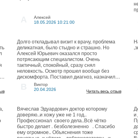
н
п
А
Алексей
18.05.2026 10:21:00
Долго откладывал визит к врачу, проблема
Н
ть
деликатная, было стыдно и страшно. Но
,
л
Алексей Юрьевич оказался просто
потрясающим специалистом. Очень
я
тактичный, спокойный, сразу снял
неловкость. Осмотр прошел вообще без
го
дискомфорта. Поставил диагноз, назначил
лечение, подробно объяснил, что и как
В
Виктор
делать дальше. Жалею только об одном, что
20.04.2026
зыв
Читать весь отзыв
тянул до последнего и не обратился к нему
раньше
а,
Вячеслав Эдуардович доктор которому
Д
доверяю..и хожу уже не 1 год..
и
о
Профессионал своего дела..Всё чётко
П
быстро делает . безболезненно . Спасибо
д
ему огромное.. Объяснения тоже
с