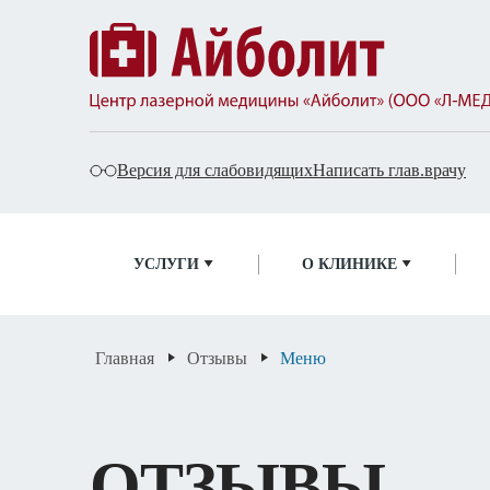
Версия для слабовидящих
Написать глав.врачу
УСЛУГИ
О КЛИНИКЕ
Популярные запросы
Гинекология
Флебология
Урология
Главная
Отзывы
Меню
Проктология
ОТЗЫВЫ