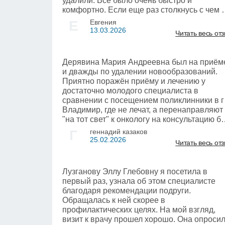
удалили. Все было очень быстро и
комфортно. Если еще раз столкнусь с чем 
подобным, обязательно запишусь в данну
Е
Евгения
клинику. Могу смело рекомендовать данно
13.03.2026
Читать весь от
место
Дерявина Мария Андреевна был на приём
и дважды по удалении новообразований.
Приятно поражён приёму и лечению у
достаточно молодого специалиста в
сравнении с посещением поликлинники в г
Владимир, где не лечат, а перенаправляют
"на тот свет" к онкологу на консультацию бе
оснований.
Г
геннадий казаков
Благодарен Дерявиной М.А за проведенну
25.02.2026
Читать весь от
операцию
Лузганову Эллу Глебовну я посетила в
первый раз, узнала об этом специалисте
благодаря рекомендации подруги.
Обращалась к ней скорее в
профилактических целях. На мой взгляд,
визит к врачу прошел хорошо. Она опроси