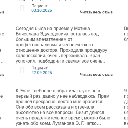
рекомендую!
П
Пациент
03.10.2025
зыв
Читать весь отзыв
Сегодня была на приеме у Мотина
В
те
Вячеслава Эдуардовича, осталась под
п
большим впечатлением от
б
профессионализма и человеческого
а
отношения доктора. Проходила процедуру
колоноскопии​, очень переживала. Врач
ть
успокоил, подбодрил и сделал все очень
,
быстро и качественно. Хотелось бы также
П
Пациент
ся
отметить анестезиолога-реаниматолога
22.09.2025
зыв
Читать весь отзыв
ла
Горюнова И. А., отличный специалист и
замечательный человек. Очень
.
внимательные и доброжелательные
К Элле Глебовне я обратилась уже не в
Я
ал
и,
медсестры. Благодаря им прием прошел
те
первый раз, давно у нее наблюдаюсь. Прем
п
отлично и безболезненно, обязательно буду
прошел прекрасно, доктор мне нравится.
д
обращаться еще! Огромное Вам спасибо за
Она обо всем рассказала и отвечала
п
Ваш труд! Рекомендую 100%!
абсолютно на все вопросы. Визит длился
б
й
очень продолжительное время, можно было
в
узнать обо всем. Лузганова Э. Г. четко
в