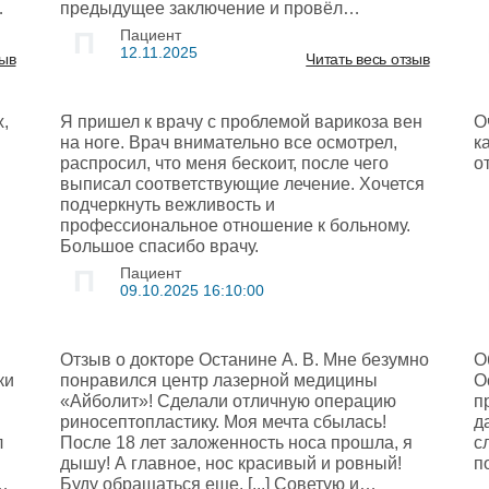
предыдущее заключение и провёл
процветания и благополучия.
обследование. Всё прошло, как всегда, на
П
Пациент
к
высшем уровне! Спасибо!
12.11.2025
зыв
Читать весь отзыв
а
,
Я пришел к врачу с проблемой варикоза вен
О
а
на ноге. Врач внимательно все осмотрел,
к
,
распросил, что меня бескоит, после чего
о
ит
выписал соответствующие лечение. Хочется
е
подчеркнуть вежливость и
ти
профессиональное отношение к больному.
Большое спасибо врачу.
П
Пациент
09.10.2025 16:10:00
пе
Отзыв о докторе Останине А. В. Мне безумно
О
,
и​
понравился центр лазерной медицины
О
«Айболит»! Сделали отличную операцию
п
и
риносептопластику. Моя мечта сбылась!
д
 В
л
После 18 лет заложенность носа прошла, я
с
а.
дышу! А главное, нос красивый и ровный!
п
на
Буду обращаться еще. [...] Советую и