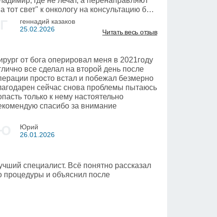
ладимир, где не лечат, а перенаправляют
на тот свет" к онкологу на консультацию без
снований.
Г
геннадий казаков
лагодарен Дерявиной М.А за проведенную
25.02.2026
Читать весь отзыв
перацию
ирург от бога оперировал меня в 2021году
тлично все сделал на второй день после
перации просто встал и побежал безмерно
лагодарен сейчас снова проблемы пытаюсь
опасть только к нему настоятельно
екомендую спасибо за внимание
Ю
Юрий
26.01.2026
учший специалист. Всё понятно рассказал
о процедуры и объяснил после