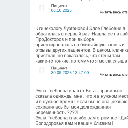
консультацию. Так что нет такого, что
П
Пациент
быстрее давайте и только у меня
06.10.2025
Читать весь от
оперируйтесь. Везде было право выбора и
профессиональные советы. Нос делал по
смоделированному в приложении и
К гинекологу Лузгановой Элле Глебовне я
предоставленном на фото. Андрей
обратилась в первый раз. Нашла ее на сай
Валерьевич видел, что я хочу. Сказал, это
ПроДокторов и при выборе
все реально и что самое удивительное,
ориентировалась на ближайшую запись и
именно такой нос и был сделан. После
отзывы других пациентов. В целом, клиник
вынимания турунд ноздри казались, как у
приятная, но показалось, что стены там
поросенка. Был расстроен. Думал, ну, все,
какие-то тонкие, потому что я могла слыша
придется ноздри ушивать. Доктор успокоил
голоса других пациентов из коридора, а так
П
Пациент
сказал, все будет четко. И, действительно,
все было комфортно. Сам визит задержал
30.09.2025 13:47:00
Читать весь от
уже через месяц большая часть отека сош
примерно минут на 20. Помнится,
и нос уже выглядит супер. Доволен на все
изначально мне предложили запись
100. Швы затянулись вообще очень быстро
пораньше и дали понять, что я могу прийти
Элла Глебовна врач от Бога - правильно
Хотя читал отзывы, что у кого-то нос зажив
заранее и оформиться. Однако по прибыти
сказала однажды мне , что я в нужном мес
чуть переживал. Но на деле все супер.
как поняла, прием проводился в порядке
и в нужное время ! Если бы не она ,незнаю
Рекомендую ли я? Однозначно. Ехал из
живой очереди. Могу сказать, что прием
сохранилась бы моя долгожданная
другого города и не пожалел.
прошел прекрасно: доктор показалась
беременность ????!
компетентной, очень дружелюбной и
Элла Глебовна спасибо вам огромное ! Да
приятной. Наша встреча длилась, мне
Бог здоровья вам и вашим близким !
кажется, около 20-25 минут, долго, в