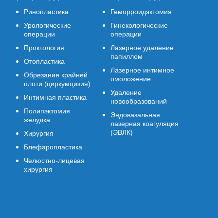
Ринопластика
Геморроидэктомия
Урологические
Гинекологические
операции
операции
Проктология
Лазерное удаление
папиллом
Отопластика
Лазерное интимное
Обрезание крайней
омоложение
плоти (циркумцизия)
Удаление
Интимная пластика
новообразований
Полипэктомия
Эндовазальная
желудка
лазерная коагуляция
(ЭВЛК)
Хирургия
Блефаропластика
Челюстно-лицевая
хирургия