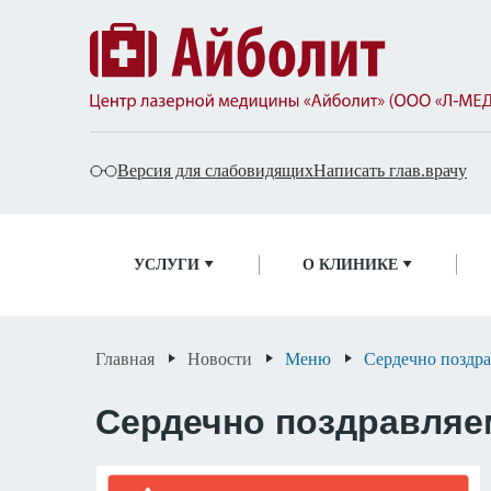
Версия для слабовидящих
Написать глав.врачу
УСЛУГИ
О КЛИНИКЕ
Популярные запросы
Гинекология
Флебология
Урология
Главная
Новости
Меню
Сердечно поздр
Проктология
Сердечно поздравляе